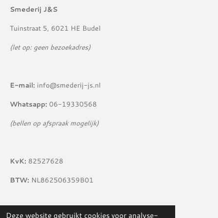
Smederij J&S
Tuinstraat 5, 6021 HE Budel
(let op: geen bezoekadres)
E-mail:
info@smederij-js.nl
Whatsapp:
06-19330568
(bellen op afspraak mogelijk)
KvK:
82527628
BTW:
NL862506359B01
Deze website gebruikt cookies voor analyse-