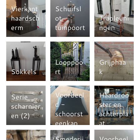
Vierkant
Schuifsl
haardsch
ot
Trapleuni
erm
tuinpoort
ngen
Looppoo
Grijphaa
Sokkels
rt
k
Voorbeel
Haardroo
Serie
d -
ster en
scharnier
schoorst
achterpla
en (2)
eenkap
at
Smederij
Voorbeel