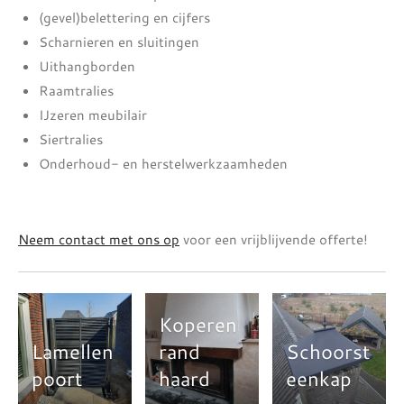
(gevel)belettering en cijfers
Scharnieren en sluitingen
Uithangborden
Raamtralies
IJzeren meubilair
Siertralies
Onderhoud- en herstelwerkzaamheden
Neem contact met ons op
voor een vrijblijvende offerte!
Koperen
Lamellen
rand
Schoorst
poort
haard
eenkap