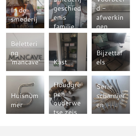
geschied
d -
In de
enis
afwerkin
smederij
familie
gen
Jacobs
Beletteri
ng
Bijzettaf
'mancave'
Kast
els
Houdgre
Serie
pen
Huisnum
scharnier
ouderwe
mer
en
tse zeis