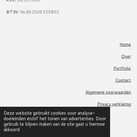
BTW:
NL862506359B01
Home
Over
Portfolio
Contact
Algemene voorwaarden
Privacy verklaring
Deze website gebruikt cookies voor analyse-
doeleinden en/of het tonen van advertenties. Door
F
gebruik te blijven maken van de site gaat u hiermee
a
© 2021 Smederij J&S
akkoord.
c
Powered by
JouwWeb
e