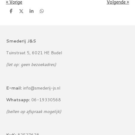
«
Vorige
Volgende
»
D
D
S
D
e
e
h
e
l
e
a
l
e
l
r
e
n
e
n
Smederij J&S
Tuinstraat 5, 6021 HE Budel
(let op: geen bezoekadres)
E-mail:
info@smederij-js.nl
Whatsapp:
06-19330568
(bellen op afspraak mogelijk)
KvK:
82527628