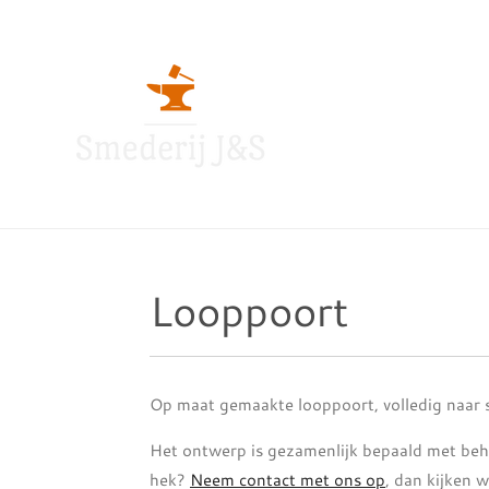
Ga
direct
naar
de
hoofdinhoud
Looppoort
Op maat gemaakte looppoort, volledig naar s
Het ontwerp is gezamenlijk bepaald met beh
hek?
Neem contact met ons op
, dan kijken 