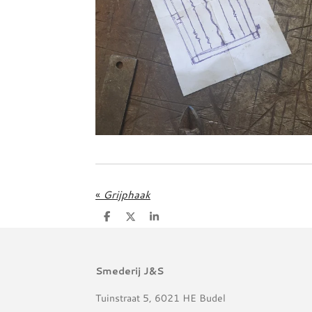
«
Grijphaak
D
D
S
e
e
h
l
e
a
e
l
r
n
e
Smederij J&S
Tuinstraat 5, 6021 HE Budel